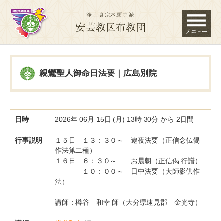
親鸞聖人御命日法要｜広島別院
日時
2026年 06月 15日 (月) 13時 30分 から 2日間
行事説明
１５日 １３：３０～ 逮夜法要（正信念仏偈
作法第二種）
１６日 ６：３０～ お晨朝（正信偈 行譜）
１０：００～ 日中法要（大師影供作
法）
講師：樽谷 和幸 師（大分県速見郡 金光寺）